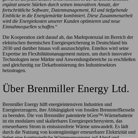
ergänzt unsere Stärken durch seinen innovativen Ansatz, der
fortschrittliche Software, Datenmanagement, KI und tiefgehende
Einblicke in die Energiemärkte kombiniert. Diese Zusammenarbeit
wird die Energiekosten unserer Kunden optimieren und neue
Einnahmequellen schaffen.
“
Die Kooperation zielt darauf ab, das Marktpotenzial im Bereich der
elektrischen thermischen Energiespeicherung in Deutschland bis
2030 und darüber hinaus voll auszuschöpfen. Entelios wird seine
Expertise im Flexibilitätsmanagement nutzen, um durch innovative
Technologien neue Märkte und Anwendungsbereiche zu erschließen
und gleichzeitig zur Dekarbonisierung des Industriesektors
beizutragen.
Über Brenmiller Energy Ltd.
Brenmiller Energy hilft energieintensiven Industrien und
Energieerzeugern, ihre Abhängigkeit von fossilen Brennstoffkesseln
zu beenden. Die von Brenmiller patentierte bGen™-Wärmebatterie
ist ein modulares und skalierbares Energiespeichersystem, das
erneuerbaren Strom in emissionsfreie Wärme umwandelt. Es lädt
durch die Nutzung von kostengünstiger erneuerbarer Elektrizität und
liefert eine kontinuierliche Wärmeversorgung auf Abruf und