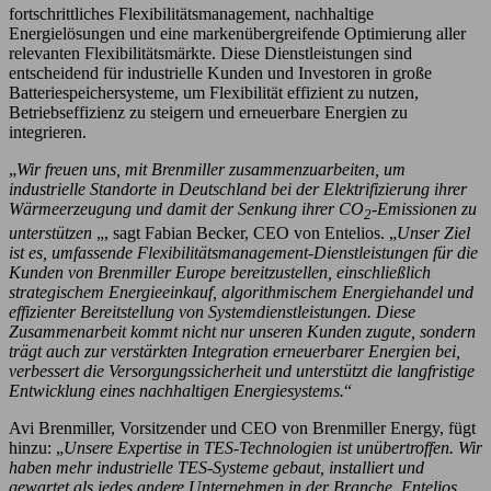
fortschrittliches Flexibilitätsmanagement, nachhaltige
Energielösungen und eine markenübergreifende Optimierung aller
relevanten Flexibilitätsmärkte. Diese Dienstleistungen sind
entscheidend für industrielle Kunden und Investoren in große
Batteriespeichersysteme, um Flexibilität effizient zu nutzen,
Betriebseffizienz zu steigern und erneuerbare Energien zu
integrieren.
„
Wir freuen uns, mit Brenmiller zusammenzuarbeiten, um
industrielle Standorte in Deutschland bei der Elektrifizierung ihrer
Wärmeerzeugung und damit der Senkung ihrer CO
-Emissionen zu
2
unterstützen
„, sagt Fabian Becker, CEO von Entelios. „
Unser Ziel
ist es, umfassende Flexibilitätsmanagement-Dienstleistungen für die
Kunden von Brenmiller Europe bereitzustellen, einschließlich
strategischem Energieeinkauf, algorithmischem Energiehandel und
effizienter Bereitstellung von Systemdienstleistungen. Diese
Zusammenarbeit kommt nicht nur unseren Kunden zugute, sondern
trägt auch zur verstärkten Integration erneuerbarer Energien bei,
verbessert die Versorgungssicherheit und unterstützt die langfristige
Entwicklung eines nachhaltigen Energiesystems.
“
Avi Brenmiller, Vorsitzender und CEO von Brenmiller Energy, fügt
hinzu: „
Unsere Expertise in TES-Technologien ist unübertroffen. Wir
haben mehr industrielle TES-Systeme gebaut, installiert und
gewartet als jedes andere Unternehmen in der Branche. Entelios