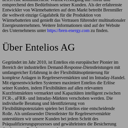
entsprechend den Bedürfnissen seiner Kunden. Als der erfahrenste
Entwickler von Wärmebatterien auf dem Markt betreibt Brenmiller
die weltweit einzige Gigafabrik für die Produktion von
Wärmebatterien und genießt das Vertrauen führender multinationaler
Energieunternehmen. Weitere Informationen sind auf der Website
des Unternehmens unter
https://bren-energy.com
zu finden.
Über Entelios AG
Gegründet im Jahr 2010, ist Entelios ein europäischer Pionier im
Bereich der industriellen Demand-Response-Dienstleistungen mit
umfangreicher Erfahrung in der Flexibilitätsoptimierung für
komplexe Anlagen in Regelreservemärkten und im Intraday-Handel.
Mit eigenentwickelten Systemen maximiert Entelios die Erlöse
seiner Kunden, indem Flexibilitäten auf allen relevanten
Kurzfristmärkten vermarktet und Kapazitäten intelligent zwischen
FCR-, aFRR- und Intraday-Märkten verschoben werden. Die
individuelle Beratung und Identifizierung von
Flexibilitätspotenzialen spielen bei Entelios eine entscheidende
Rolle. Als umfassender Dienstleister für Regelreservemärkte
unterstützen wir unsere Kunden bei jedem Schritt des
Präqualifizierungsprozesses und gewährleisten die Besicherung