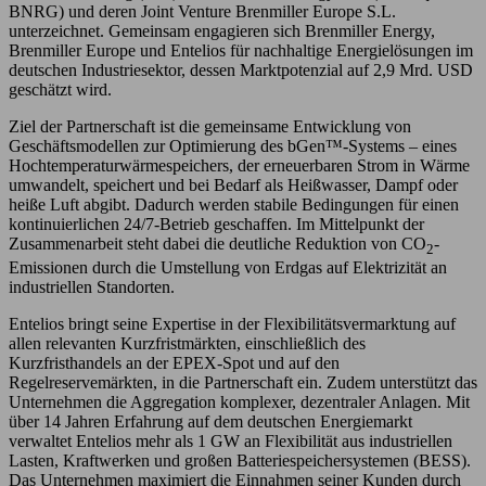
BNRG) und deren Joint Venture Brenmiller Europe S.L.
unterzeichnet. Gemeinsam engagieren sich Brenmiller Energy,
Brenmiller Europe und Entelios für nachhaltige Energielösungen im
deutschen Industriesektor, dessen Marktpotenzial auf 2,9 Mrd. USD
geschätzt wird.
Ziel der Partnerschaft ist die gemeinsame Entwicklung von
Geschäftsmodellen zur Optimierung des bGen™-Systems – eines
Hochtemperaturwärmespeichers, der erneuerbaren Strom in Wärme
umwandelt, speichert und bei Bedarf als Heißwasser, Dampf oder
heiße Luft abgibt. Dadurch werden stabile Bedingungen für einen
kontinuierlichen 24/7-Betrieb geschaffen. Im Mittelpunkt der
Zusammenarbeit steht dabei die deutliche Reduktion von CO
-
2
Emissionen durch die Umstellung von Erdgas auf Elektrizität an
industriellen Standorten.
Entelios bringt seine Expertise in der Flexibilitätsvermarktung auf
allen relevanten Kurzfristmärkten, einschließlich des
Kurzfristhandels an der EPEX-Spot und auf den
Regelreservemärkten, in die Partnerschaft ein. Zudem unterstützt das
Unternehmen die Aggregation komplexer, dezentraler Anlagen. Mit
über 14 Jahren Erfahrung auf dem deutschen Energiemarkt
verwaltet Entelios mehr als 1 GW an Flexibilität aus industriellen
Lasten, Kraftwerken und großen Batteriespeichersystemen (BESS).
Das Unternehmen maximiert die Einnahmen seiner Kunden durch